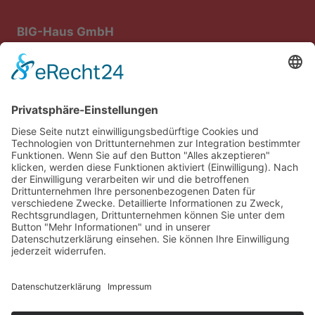
BIG-Haus GmbH
Bau- und Immobiliengesellschaft mbH
Steiniger Weg 1
64668 Rimbach
Rufen Sie uns einfach unter
0 62 53 – 8 53 57
an!
E-Mail:
info@big-weschnitztal.com