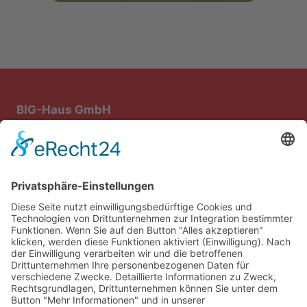
BIG-Haus GmbH
Bau- und Immobiliengesellschaft mbH
Steiniger Weg 1
64668 Rimbach
Rufen Sie uns einfach unter
0 62 53 – 8 53 57
an!
E-Mail:
info@big-weschnitztal.com