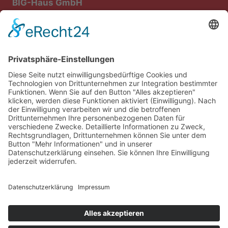
BIG-Haus GmbH
Bau- und Immobiliengesellschaft mbH
Steiniger Weg 1
64668 Rimbach
Rufen Sie uns einfach unter
0 62 53 – 8 53 57
an!
E-Mail:
info@big-weschnitztal.com